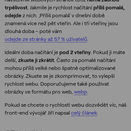
trpělivost
. Jakmile je rychlost načítání
příliš pomalá,
odejde
z nich. ‚Příliš pomalá‘ v dnešní době
znamená více než pět vteřin. Ale i tři vteřiny jsou
dlouhá doba – poté vám
odejde ze stránky až 57 % uživatelů
.
Ideální doba načítání je
pod 2 vteřiny
. Pokud ji máte
delší,
zkuste ji zkrátit
. Často za pomalé načítání
mohou příliš velké nebo špatně optimalizované
obrázky. Zkuste se je zkomprimovat, to vylepší
rychlost webu. Doporučujeme také používat
obrázky ve formátu pro web,
webp
.
Pokud se chcete o rychlosti webu dozvědět víc, náš
front-end vývojář Jiří napsal
celý článek
.