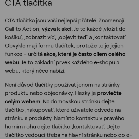
CTA tlačítka
CTA tlačítka jsou vaši nejlepší přátelé. Znamenají
Call to Action,
výzva k akci.
Je to každé ‚vložit do
košíku‘, ‚zobrazit víc‘, ‚objevit teď‘ a ‚kontaktovat‘.
Obvykle mají formu tlačítek, protože to je jejich
funkce – určitá
akce, která je často cílem celého
webu
. Je to základní prvek každého e-shopu a
webu, který něco nabízí.
Není důvod tlačítky používat jenom na stránky
produktu nebo objednávky. Hezky je
provlečte
celým webem
. Na domovskou stránku dejte
tlačítko ‚nakupovat‘, které uživatele odvede na
stránku s produkty. Namísto kontaktu v pravého
horním rohu dejte tlačítko ‚kontaktovat‘. Dejte
tlačítko vedoucí třeba na hlavní stránku nebo do e-