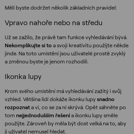
Měli byste dodržet několik základních pravidel:
Vpravo nahoře nebo na středu
Už se zažilo, že právě tam funkce vyhledávání bývá.
Nekomplikujte si to
a svoji kreativitu použijte někde
jinde. Na toto umístění jsou uživatelé prostě zvyklý
a změnou byste je jenom rozhodili.
Ikonka lupy
Krom svého umístění má vyhledávání zažitý i svůj
vzhled. Většina lidí dokáže ikonku lupy
snadno
rozpoznat
a ví, co se za ní skrývá. Opět sáhněte po
tom
nejjednodušším řešení
a ikonku lupy směle
použijte. Zároveň by měla být dost velká na to, aby
ji uživatel nemusel hledat.