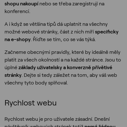
shopu nakoupí
nebo se třeba zaregistrují na
konferenci.
A i když se většina tipů dá uplatnit na všechny
možné webové stránky, část z nich míří
specificky
na e-shopy
. Řiďte se tím, co se vás týká.
Začneme obecnými pravidly, které by ideálně měly
platit za všech okolností a na každé stránce. Jsou to
úplné
základy uživatelsky a konverzně přívětivé
stránky
. Dejte si tedy záležet na tom, aby váš web
všechny tyto body splňoval.
Rychlost webu
Rychlost webu je pro uživatele zásadní. Dnešní
návštěvník webových stránek totiž
nemá žádnou