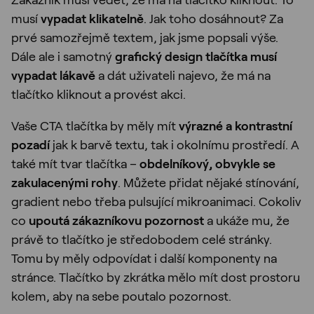
musí
vypadat klikatelně
. Jak toho dosáhnout? Za
prvé samozřejmě textem, jak jsme popsali výše.
Dále ale i samotný
grafický design tlačítka musí
vypadat lákavě
a dát uživateli najevo, že má na
tlačítko kliknout a provést akci.
Vaše CTA tlačítka by měly mít
výrazné a kontrastní
pozadí
jak k barvě textu, tak i okolnímu prostředí. A
také mít tvar tlačítka –
obdelníkový, obvykle se
zakulacenými rohy
. Můžete přidat nějaké stínování,
gradient nebo třeba pulsující mikroanimaci. Cokoliv
co
upoutá zákazníkovu pozornost
a ukáže mu, že
právě to tlačítko je středobodem celé stránky.
Tomu by měly odpovídat i další komponenty na
stránce. Tlačítko by zkrátka mělo mít dost prostoru
kolem, aby na sebe poutalo pozornost.