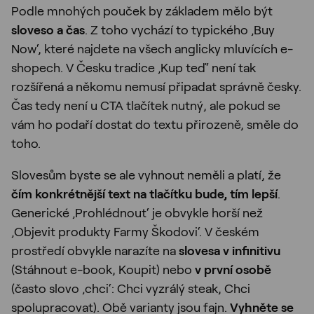
Podle mnohých pouček by základem mělo být
sloveso a čas
. Z toho vychází to typického ‚Buy
Now‘, které najdete na všech anglicky mluvících e-
shopech. V Česku tradice ‚Kup teď‘ není tak
rozšířená a někomu nemusí připadat správně česky.
Čas tedy není u CTA tlačítek nutný, ale pokud se
vám ho podaří dostat do textu přirozeně, směle do
toho.
Slovesům byste se ale vyhnout neměli a platí, že
čím konkrétnější text na tlačítku bude, tím lepší
.
Generické ‚Prohlédnout‘ je obvykle horší než
‚Objevit produkty Farmy Škodovi‘. V českém
prostředí obvykle narazíte na
slovesa v infinitivu
(Stáhnout e-book, Koupit) nebo
v první osobě
(často slovo ‚chci‘: Chci vyzrálý steak, Chci
spolupracovat). Obě varianty jsou fajn.
Vyhněte se