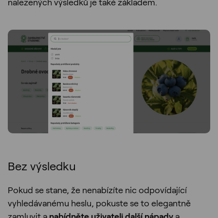
nalezených výsledků je také základem.
Bez výsledku
Pokud se stane, že nenabízíte nic odpovídající
vyhledávanému heslu, pokuste se to elegantně
zamluvit a
nabídněte uživateli další nápady
a