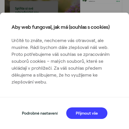
Aby web fungoval, jak má (souhlas s cookies)
Určitě to znáte, nechceme vás otravovat, ale
musíme. Rádi bychom dále zlepšovali náš web.
Proto potřebujeme váš souhlas se zpracováním
Tlačítko vedoucí na stránku košíku
by mělo být
souborů cookies – malých souborů, které se
samozřejmostí a můžete přidat i tlačítko vedoucí
ukládají v prohlížeči. Za váš souhlas předem
rovnou do objednávacího procesu
. Těm
děkujeme a slibujeme, že ho využijeme ke
zákazníkům, kteří už chtějí nakoupit, ušetříte čas.
zlepšování webu.
Co s prázdným košíkem?
Pokud zákazník s prázdným košíkem najede myší na
Podrobné nastavení
Přijmout vše
widget, můžete mu ukázat… jak je prázdný. Anebo
ho jednoduchým
CTA tlačítkem nasměrujete, kam